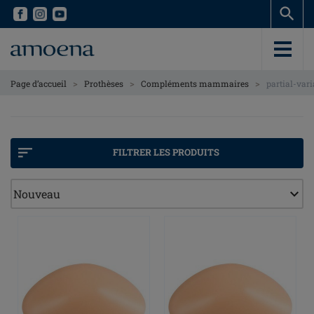
Skip
Skip
to
to
main
main
content
content
>
>
>
Page d’accueil
Prothèses
Compléments mammaires
partial-vari
FILTRER LES PRODUITS