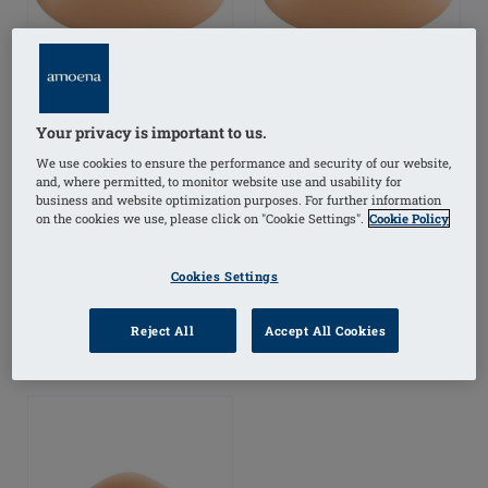
Your privacy is important to us.
We use cookies to ensure the performance and security of our website,
and, where permitted, to monitor website use and usability for
business and website optimization purposes. For further information
Balance Contact SV 286-
Balance Natura SV 285-
on the cookies we use, please click on "Cookie Settings".
Cookie Policy
286
285
Cookies Settings
Reject All
Accept All Cookies