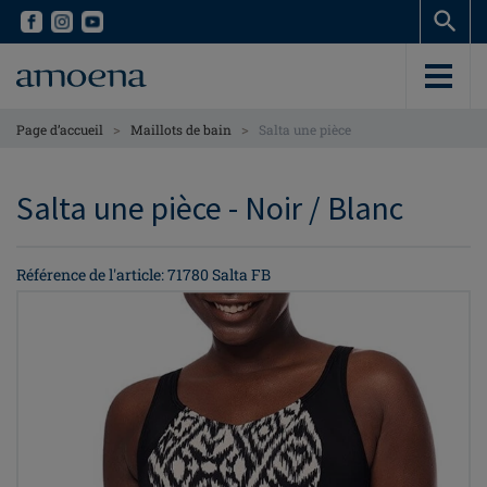
Skip
Skip
to
to
main
main
content
content
>
>
Page d’accueil
Maillots de bain
Salta une pièce
Salta une pièce - Noir / Blanc
Référence de l'article: 71780 Salta FB