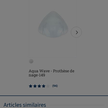
Aqua Wave - Prothèse de
Balance 
nage-149
Prothèse
(94)
Articles similaires