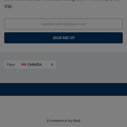
vie.
SIGN ME UP
Pays
CANADA
Ecommerce by Red