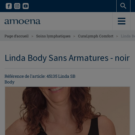
Skip
Skip
to
to
main
main
content
content
>
>
>
Page d’accueil
Soins lymphatiques
CuraLymph Comfort
Linda B
Linda Body Sans Armatures - noir
Référence de l'article: 45135 Linda SB
Body