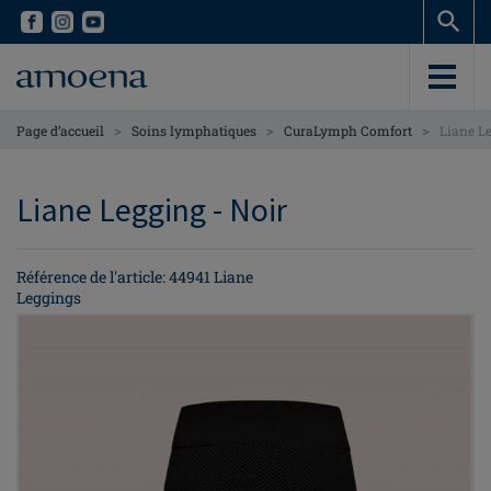
Skip
Skip
to
to
main
main
content
content
>
>
>
Page d’accueil
Soins lymphatiques
CuraLymph Comfort
Liane L
Liane Legging - Noir
Référence de l'article: 44941 Liane
Leggings