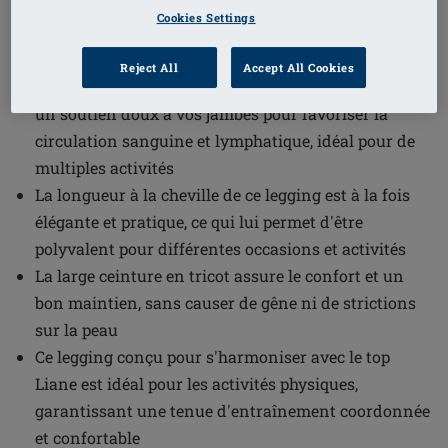
Cookies Settings
Référence de l'article: 44941 Liane
Leggings
Reject All
Accept All Cookies
Ce legging procure une légère compression, offrant
un soutien doux à vos jambes pour favoriser la
circulation sanguine et lymphatique, idéal pour de
multiples activités
La longueur à la cheville de ce legging est à la fois
élégante et pratique, ce qui lui permet d'être
polyvalent pour différentes occasions et activités
La large ceinture en tricot assure le confort et un
bon maintien, sans causer de gêne ni de strictions
sur la peau
Ce legging conçu pour s'harmoniser avec le top
Liane est idéal pour les activités physiques,
garantissant une tenue d'entraînement coordonnée
et confortable