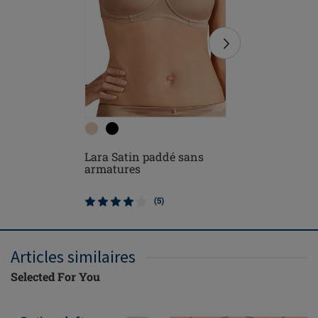
Lara Satin paddé sans
Karolina
armatures
paddé sa
(5)
Articles similaires
Selected For You