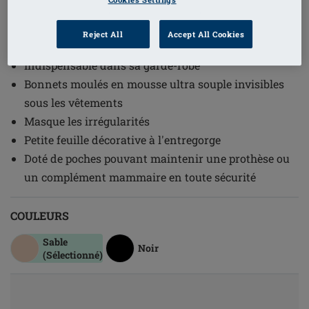
1
/
4
Reject All
Accept All Cookies
(12)
Référence de l'article: 0674 Lara SBP
Indispensable dans sa garde-robe
Bonnets moulés en mousse ultra souple invisibles
sous les vêtements
Masque les irrégularités
Petite feuille décorative à l'entregorge
Doté de poches pouvant maintenir une prothèse ou
un complément mammaire en toute sécurité
COULEURS
Sable
Noir
(Sélectionné)