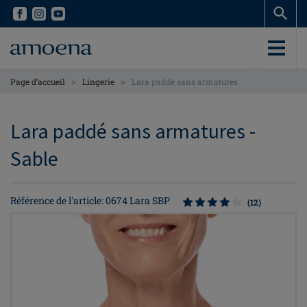
Skip
Skip
to
to
main
main
content
content
>
>
Page d’accueil
Lingerie
Lara paddé sans armatures
Lara paddé sans armatures -
Sable
Référence de l'article: 0674 Lara SBP
(12)