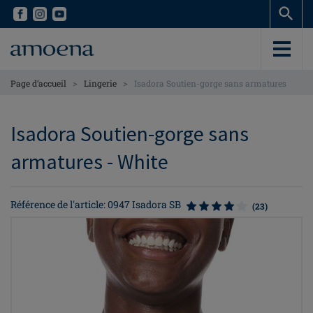
Skip
Skip
to
to
main
main
content
content
>
>
Page d’accueil
Lingerie
Isadora Soutien-gorge sans armatures
Isadora Soutien-gorge sans
armatures - White
Référence de l'article: 0947 Isadora SB
(23)