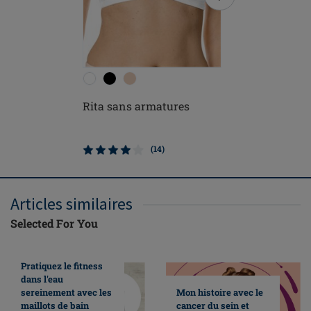
Rita sans armatures
Nancy sa
(14)
Articles similaires
Selected For You
Pratiquez le fitness
dans l'eau
sereinement avec les
Mon histoire avec le
maillots de bain
cancer du sein et