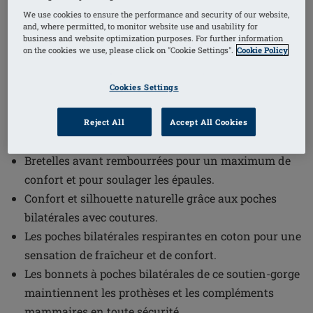
1
/
2
We use cookies to ensure the performance and security of our website,
and, where permitted, to monitor website use and usability for
business and website optimization purposes. For further information
(23)
Référence de l'article: 0947 Isadora SB
on the cookies we use, please click on "Cookie Settings".
Cookie Policy
Bénéficiez d'un maintien et d'une confiance tout au
long de la journée grâce à la conception sans
Cookies Settings
armatures permettant un ajustement confortable.
Les bonnets offrent un maintien et une silhouette
Reject All
Accept All Cookies
naturelle pour toutes les tailles.
Bretelles avant rembourrées pour un maximum de
confort et pour soulager les épaules.
Confort et silhouette naturelle grâce aux poches
bilatérales avec coutures.
Les poches bilatérales respirantes en coton pour une
sensation de fraîcheur et de confort.
Les bonnets à poches bilatérales de ce soutien-gorge
maintiennent les prothèses et les compléments
mammaires en toute sécurité.