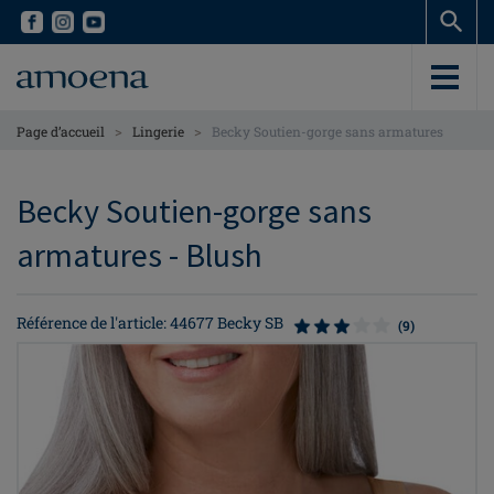
Skip
Skip
to
to
main
main
content
content
>
>
Page d’accueil
Lingerie
Becky Soutien-gorge sans armatures
Becky Soutien-gorge sans
armatures - Blush
Référence de l'article: 44677 Becky SB
(9)