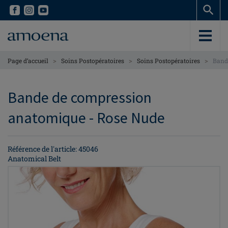
Skip
Skip
to
to
main
main
content
content
>
>
>
Page d’accueil
Soins Postopératoires
Soins Postopératoires
Band
Bande de compression
anatomique - Rose Nude
Référence de l'article: 45046
Anatomical Belt