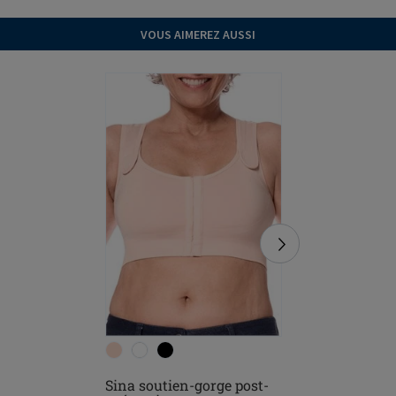
VOUS AIMEREZ AUSSI
Sina soutien-gorge post-
Pamela s