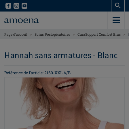
Skip
Skip
to
to
main
main
content
content
>
>
>
Page d’accueil
Soins Postopératoires
CuraSupport Comfort Bras
Hannah sans armatures - Blanc
Référence de l'article: 2160-XXL A/B