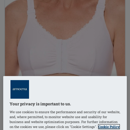
Your privacy is important to us.
We use cookies to ensure the performance and security of our website,
and, where permitted, to monitor website use and usability for
1
/
6
business and website optimization purposes. For further information
on the cookies we use, please click on "Cookie Settings".
Cookie Policy