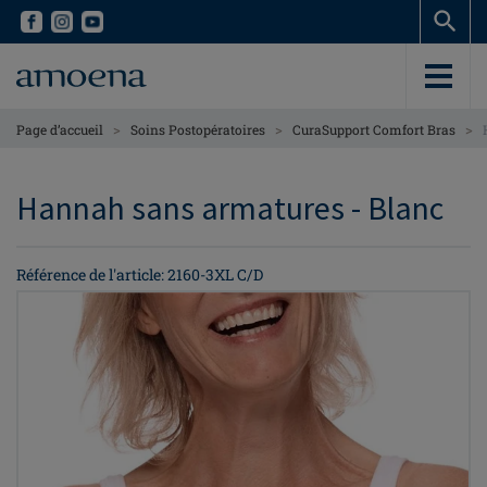
Skip
Skip
to
to
main
main
content
content
>
>
>
Page d’accueil
Soins Postopératoires
CuraSupport Comfort Bras
Hannah sans armatures - Blanc
Référence de l'article: 2160-3XL C/D