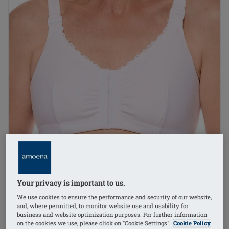
Your privacy is important to us.
We use cookies to ensure the performance and security of our website,
and, where permitted, to monitor website use and usability for
1
/
6
business and website optimization purposes. For further information
on the cookies we use, please click on "Cookie Settings".
Cookie Policy