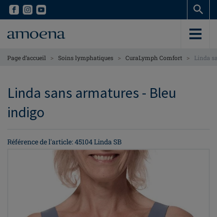
Skip
Skip
to
to
main
main
content
content
>
>
>
Page d’accueil
Soins lymphatiques
CuraLymph Comfort
Linda s
Linda sans armatures - Bleu
indigo
Référence de l'article: 45104 Linda SB