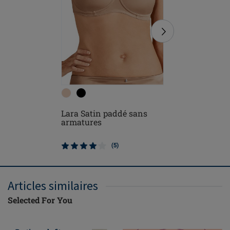
Lara Satin paddé sans
Karolina
armatures
paddé sa
(5)
Articles similaires
Selected For You