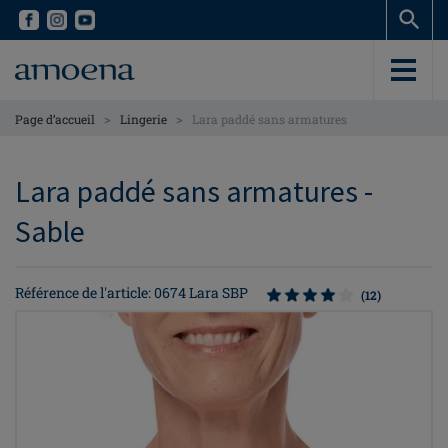
Skip
Skip
to
to
main
main
content
content
>
>
Page d’accueil
Lingerie
Lara paddé sans armatures
Lara paddé sans armatures -
Sable
Référence de l'article: 0674 Lara SBP
(12)