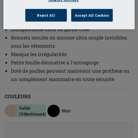
1
/
4
Reject All
Accept All Cookies
(12)
Référence de l'article: 0674 Lara SBP
Indispensable dans sa garde-robe
Bonnets moulés en mousse ultra souple invisibles
sous les vêtements
Masque les irrégularités
Petite feuille décorative à l'entregorge
Doté de poches pouvant maintenir une prothèse ou
un complément mammaire en toute sécurité
COULEURS
Sable
Noir
(Sélectionné)