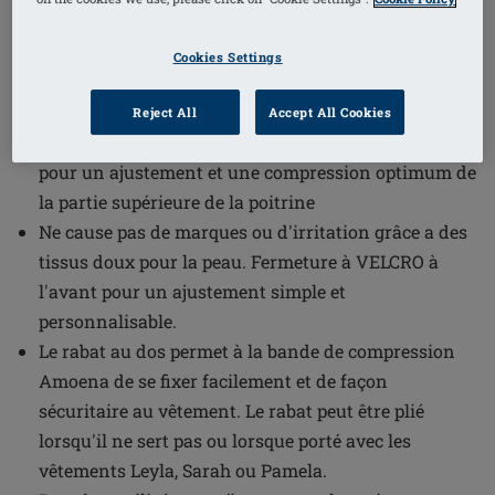
1
/
2
Cookies Settings
(1)
Référence de l'article: 0776 N
Compression Belt
Reject All
Accept All Cookies
Forme anatomique faite de tissu élastique résistant,
pour un ajustement et une compression optimum de
la partie supérieure de la poitrine
Ne cause pas de marques ou d'irritation grâce a des
tissus doux pour la peau. Fermeture à VELCRO à
l'avant pour un ajustement simple et
personnalisable.
Le rabat au dos permet à la bande de compression
Amoena de se fixer facilement et de façon
sécuritaire au vêtement. Le rabat peut être plié
lorsqu'il ne sert pas ou lorsque porté avec les
vêtements Leyla, Sarah ou Pamela.