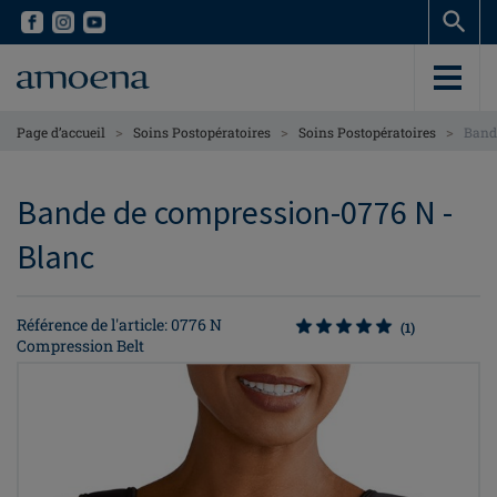
Skip
Skip
to
to
main
main
content
content
>
>
>
Page d’accueil
Soins Postopératoires
Soins Postopératoires
Band
Bande de compression-0776 N -
Blanc
Référence de l'article: 0776 N
(1)
Compression Belt