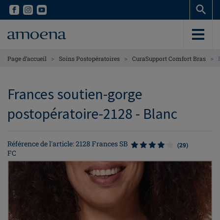
Skip
Skip
to
to
main
main
content
content
>
>
>
Page d’accueil
Soins Postopératoires
CuraSupport Comfort Bras
Frances soutien-gorge
postopératoire-2128 - Blanc
Référence de l'article: 2128 Frances SB
(29)
FC