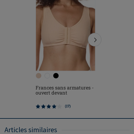
Frances sans armatures -
Ester so
ouvert devant
postopér
(17)
Articles similaires