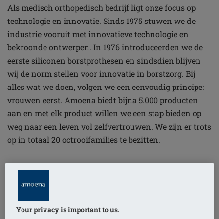
Als medisch orthopedisch bedrijf ligt onze focus op
technologie en innovatie. Sinds 1975 stuwen we de
industrie vooruit met innovatieve technologie en
bekroonde ontwerpen. In 1976 introduceerden we de
eerste siliconen borstprothesen en sindsdien blijven
wij de norm stellen voor innovatie in borstzorg. Bij
alles wat we doen, volgen we een eenvoudig principe:
vrouwen eerst. Amoena biedt bijna 5.000 producten
aan en met elk product willen we een stap bieden op
weg naar een leven vol zelfvertrouwen. We zijn er trots
op in totaal 20 octrooifamilies te bezitten.
Your privacy is important to us.