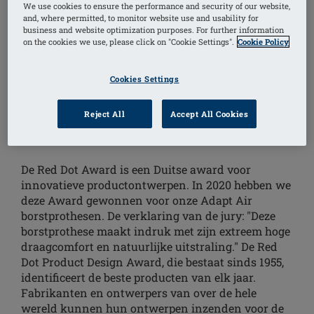
We use cookies to ensure the performance and security of our website,
and, where permitted, to monitor website use and usability for
business and website optimization purposes. For further information
on the cookies we use, please click on "Cookie Settings".
Cookie Policy
Cookies Settings
Reject All
Accept All Cookies
RED DOT AWARD 2020
De Red Dot Award is een Duitse award voor
innovatieve productontwerpen. In 2020 hebben we
deze Award gewonnen voor onze Adapt Air
borstprothesen. De verklaring van de jury: "Deze
borstprothese maakt indruk met zijn extreem hoge
draagcomfort en natuurlijke uitstraling." De Red
Dot Product Design Award, die bestaat sinds 1955,
identificeert de beste producten van elk jaar.
Fabrikanten en ontwerpers van over de hele
wereld kunnen hun ontwerpen inzenden voor de