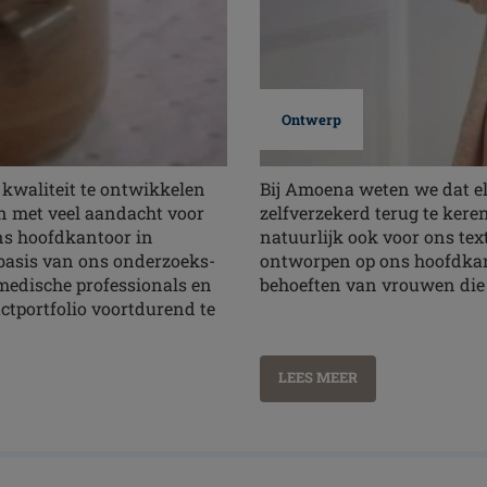
Ontwerp
 kwaliteit te ontwikkelen
Bij Amoena weten we dat elk
n met veel aandacht voor
zelfverzekerd terug te keren
ons hoofdkantoor in
natuurlijk ook voor ons tex
sbasis van ons onderzoeks-
ontworpen op ons hoofdkant
edische professionals en
behoeften van vrouwen die
ctportfolio voortdurend te
LEES MEER