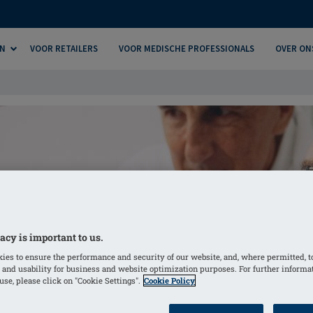
N
VOOR RETAILERS
VOOR MEDISCHE PROFESSIONALS
OVER ON
acy is important to us.
ies to ensure the performance and security of our website, and, where permitted, t
 and usability for business and website optimization purposes. For further informa
se, please click on "Cookie Settings".
Cookie Policy