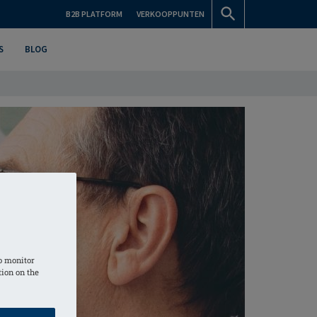
B2B PLATFORM
VERKOOPPUNTEN
S
BLOG
o monitor
tion on the