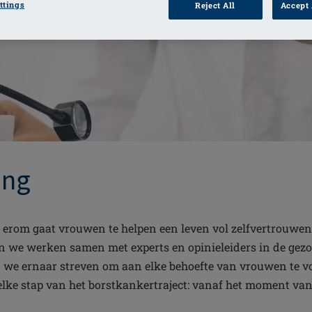
ttings
Reject All
Accept 
ing
erom gaat vrouwen te helpen een leven vol zelfvertrouwen t
en we werken samen met experts en opinieleiders in de gez
 we ernaar streven om aan elke behoefte van vrouwen te v
lke stap van het borstkankertraject: vanaf het moment van